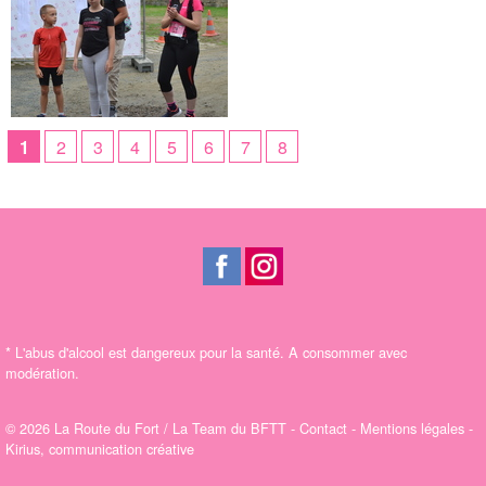
1
2
3
4
5
6
7
8
*
L'abus d'alcool est dangereux pour la santé. A consommer avec
modération.
© 2026 La Route du Fort / La Team du BFTT -
Contact
-
Mentions légales
-
Kirius, communication créative