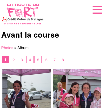
Avant la course
Photos
» Album
1
2
3
4
5
6
7
8