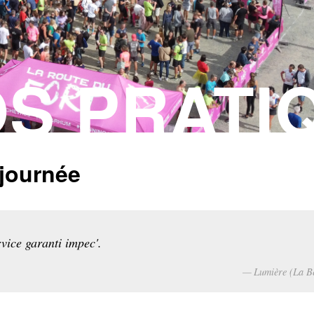
OS PRATI
journée
ervice garanti impec'.
Lumière (La Be