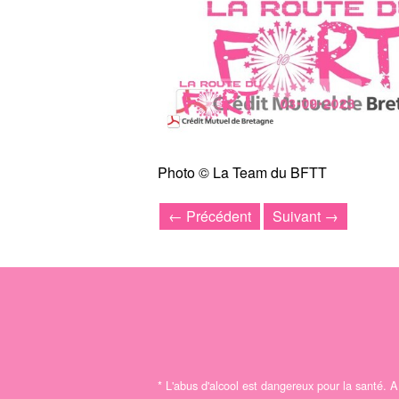
Photo © La Team du BFTT
← Précédent
Suivant →
*
L'abus d'alcool est dangereux pour la santé.