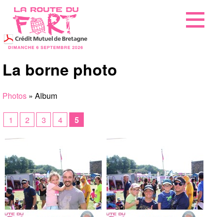
La borne photo
Photos
» Album
1
2
3
4
5