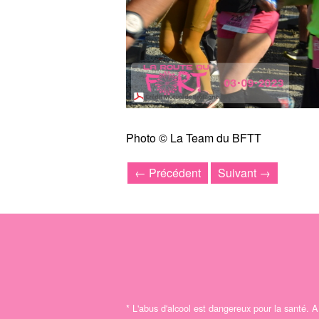
Photo © La Team du BFTT
← Précédent
Suivant →
*
L'abus d'alcool est dangereux pour la santé.