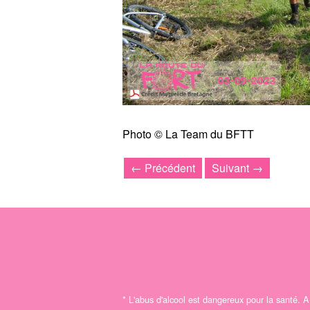
Photo © La Team du BFTT
← Précédent
Suivant →
*
L'abus d'alcool est dangereux pour la santé.