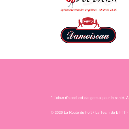
*
L'abus d'alcool est dangereux pour la santé.
© 2026 La Route du Fort / La Team du BFTT -