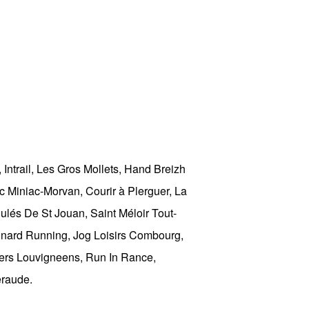
Intrail, Les Gros Mollets, Hand Breizh
c Miniac-Morvan, Courir à Plerguer, La
lés De St Jouan, Saint Méloir Tout-
Dinard Running, Jog Loisirs Combourg,
ggers Louvigneens, Run In Rance,
eraude.