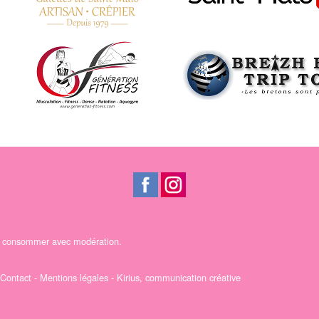
 A consommer avec modération.
Contact
-
Mentions légales
-
Kirius, communication créative