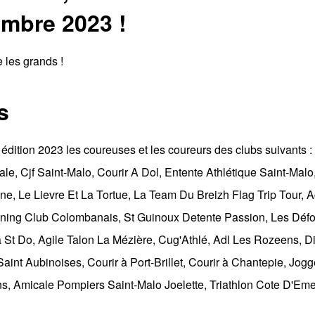
mbre 2023 !
 les grands !
s
 édition 2023 les coureuses et les coureurs des clubs suivants :
, Cjf Saint-Malo, Courir A Dol, Entente Athlétique Saint-Malo, 
e, Le Lievre Et La Tortue, La Team Du Breizh Flag Trip Tour, A
unning Club Colombanais, St Guinoux Detente Passion, Les Défou
à St Do, Agile Talon La Mézière, Cug'Athlé, Adl Les Rozeens, 
int Aubinoises, Courir à Port-Brillet, Courir à Chantepie, Jo
s, Amicale Pompiers Saint-Malo Joelette, Triathlon Cote D'Em