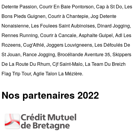
Detente Passion, Courir En Baie Pontorson, Cap à St Do, Les
Bons Pieds Guignen, Courir à Chantepie, Jog Detente
Nonaisienne, Les Foulees Saint Aubinoises, Dinard Jogging,
Rennes Running, Courir à Cancale, Asphalte Guipel, Adl Les
Rozeens, Cug'Athlé, Joggers Louvigneens, Les Défoulés De
St Jouan, Rance Jogging, Brocéliande Aventure 35, Skippers
De La Route Du Rhum, Cjf Saint-Malo, La Team Du Breizh
Flag Trip Tour, Agile Talon La Mézière.
Nos partenaires 2022