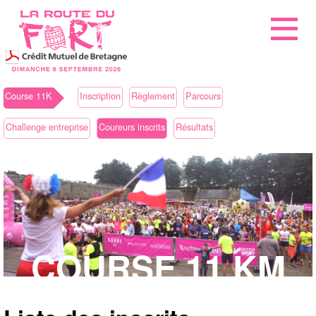
Course 11K
Inscription
Règlement
Parcours
Challenge entreprise
Coureurs inscrits
Résultats
COURSE 11 KM