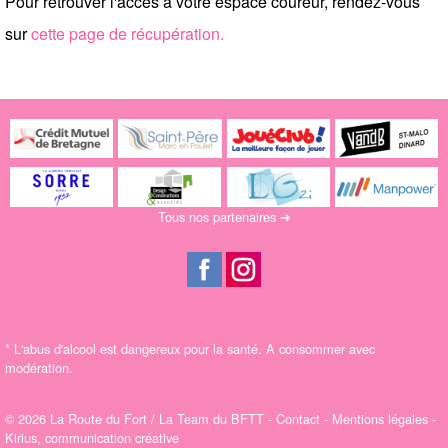
Pour retrouver l'accès à votre espace coureur, rendez-vous
sur
cette page de récupération.
Tous nos partenaires ➔
*
L'abus d'alcool est dangereux pour la santé. A consommer avec
modération.
© 2026 La Route du Fort / La Team du BFTT -
Contact
-
Mentions légales
-
Kirius, communication créative