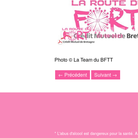
Photo © La Team du BFTT
← Précédent
Suivant →
*
L'abus d'alcool est dangereux pour la santé.