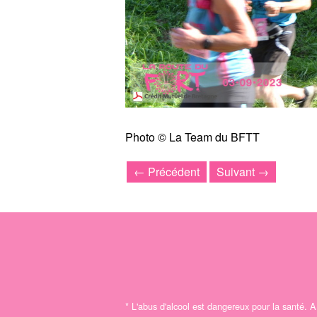
Photo © La Team du BFTT
← Précédent
Suivant →
*
L'abus d'alcool est dangereux pour la santé.