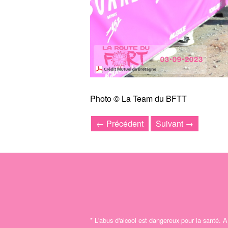
Photo © La Team du BFTT
← Précédent
Suivant →
*
L'abus d'alcool est dangereux pour la santé.