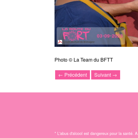
Photo © La Team du BFTT
← Précédent
Suivant →
*
L'abus d'alcool est dangereux pour la santé.