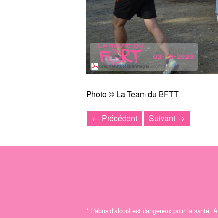
Photo © La Team du BFTT
← Précédent
Suivant →
*
L'abus d'alcool est dangereux pour la santé.